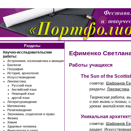
Разделы
Ефименко Светлан
Научно-исследовательские
работы:
Астрономия, космонавтика и авиация
Работы учащихся
Биология
География
История, археология
The Sun of the Scottis
Искусствоведение
Лингвистика:
соавтор:
Шафранов Ев
Русский язык
разделы:
Лингвистика
Английский язык
Немецкий язык
Творческая работа, в
другой язык
о его жизни и поэзии
Литературоведение
уроках английского яз
Математика
Религиоведение
Экономика, социология и право
Уникальная архитект
Физика
Химия
соавтор:
Шафранов Ев
Здоровье человека
раздел:
Искусствовед
Физкультура и спорт