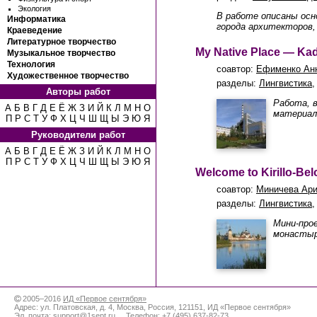
Экология
В работе описаны осн
Информатика
города архитекторов,
Краеведение
Литературное творчество
My Native Place — Ka
Музыкальное творчество
Технология
соавтор:
Ефименко Ан
Художественное творчество
разделы:
Лингвистика
Авторы работ
Работа, в
А
Б
В
Г
Д
Е
Ё
Ж
З
И
Й
К
Л
М
Н
О
материал 
П
Р
С
Т
У
Ф
Х
Ц
Ч
Ш
Щ
Ы
Э
Ю
Я
Руководители работ
А
Б
В
Г
Д
Е
Ё
Ж
З
И
Й
К
Л
М
Н
О
П
Р
С
Т
У
Ф
Х
Ц
Ч
Ш
Щ
Ы
Э
Ю
Я
Welcome to Kirillo-Be
соавтор:
Миничева Ари
разделы:
Лингвистика
Мини-про
монастырь
2005–2016
ИД «Первое сентября»
Адрес:
ул. Платовская, д. 4
,
Москва
,
Россия
,
121151
,
ИД «Первое сентября»
Эл. почта:
support@1sept.ru
Телефон:
+7 (495) 637-82-73