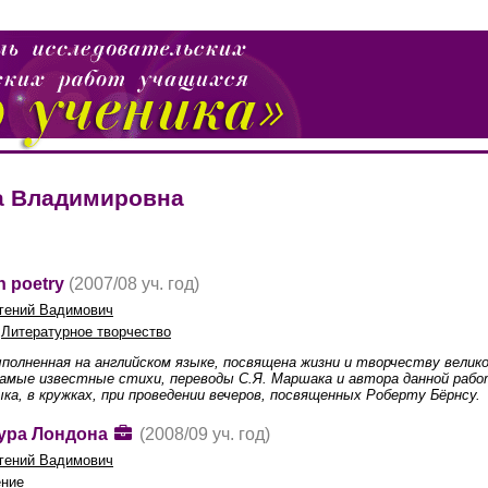
а Владимировна
h poetry
(2007/08 уч. год)
гений Вадимович
,
Литературное творчество
ыполненная на английском языке, посвящена жизни и творчеству вел
, самые известные стихи, переводы С.Я. Маршака и автора данной раб
ыка, в кружках, при проведении вечеров, посвященных Роберту Бёрнсу.
ура Лондона
(2008/09 уч. год)
гений Вадимович
ение