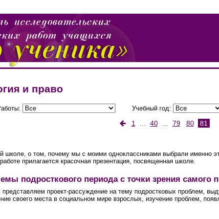
гия и право
Работы:
Учебный год:
1
…
40
…
79
80
81
й школе, о том, почему мы с моими одноклассниками выбрали именно эт
 работе прилагается красочная презентация, посвященная школе.
емы подросткового периода с точки зрения самого п
представляем проект-рассуждение на тему подростковых проблем, вы
ие своего места в социальном мире взрослых, изучение проблем, появл