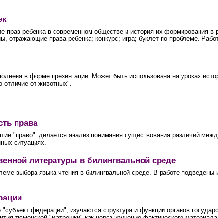
ек
ие прав ребенка в современном обществе и история их формирования в 
ы, отражающие права ребенка; конкурс; игра; буклет по проблеме. Рабо
полнена в форме презентации. Может быть использована на уроках истор
о отличие от животных".
сть права
ятие "право", делается анализ понимания существования различий меж
нных ситуациях.
венной литературы в билингвальной среде
ме выбора языка чтения в билингвальной среде. В работе подведены ито
рации
е "субъект федерации", изучаются структура и функции органов государ
тия тюменской "матрешки" как через изучение фактического материала (