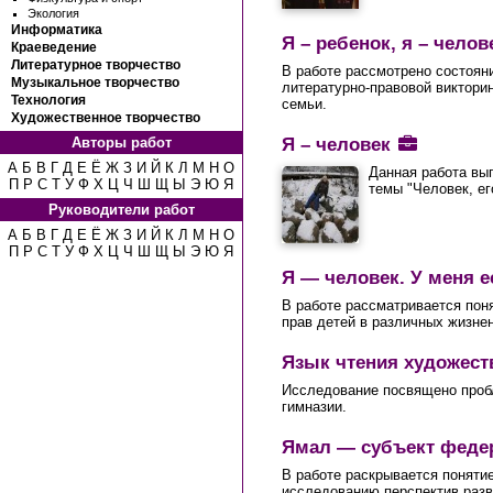
Экология
Информатика
Я – ребенок, я – челов
Краеведение
Литературное творчество
В работе рассмотрено состоян
Музыкальное творчество
литературно-правовой викторин
Технология
семьи.
Художественное творчество
Я – человек
Авторы работ
А
Б
В
Г
Д
Е
Ё
Ж
З
И
Й
К
Л
М
Н
О
Данная работа вы
П
Р
С
Т
У
Ф
Х
Ц
Ч
Ш
Щ
Ы
Э
Ю
Я
темы "Человек, ег
Руководители работ
А
Б
В
Г
Д
Е
Ё
Ж
З
И
Й
К
Л
М
Н
О
П
Р
С
Т
У
Ф
Х
Ц
Ч
Ш
Щ
Ы
Э
Ю
Я
Я — человек. У меня е
В работе рассматривается пон
прав детей в различных жизне
Язык чтения художест
Исследование посвящено пробле
гимназии.
Ямал — субъект феде
В работе раскрывается поняти
исследованию перспектив разви