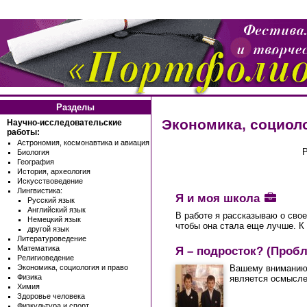
Разделы
Экономика, социоло
Научно-исследовательские
работы:
Астрономия, космонавтика и авиация
Биология
География
История, археология
Искусствоведение
Лингвистика:
Я и моя школа
Русский язык
Английский язык
В работе я рассказываю о свое
Немецкий язык
чтобы она стала еще лучше. К
другой язык
Литературоведение
Математика
Я – подросток? (Пробл
Религиоведение
Вашему вниманию 
Экономика, социология и право
Физика
является осмыслен
Химия
Здоровье человека
Физкультура и спорт