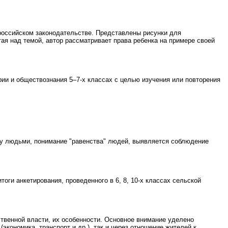
российском законодательстве. Представлены рисунки для
тая над темой, автор рассматривает права ребенка на примере своей
ии и обществознания 5–7-х классах с целью изучения или повторения
ду людьми, понимание "равенства" людей, выявляется соблюдение
ги анкетирования, проведенного в 6, 8, 10-х классах сельской
ственной власти, их особенности. Основное внимание уделено
экономика, транспорт и др.), так и через отношение жителей к