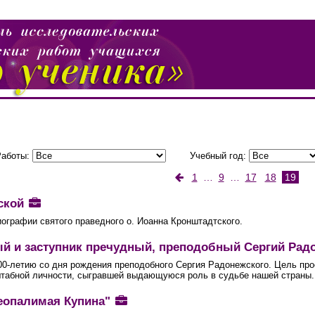
Работы:
Учебный год:
1
…
9
…
17
18
19
сской
ографии святого праведного о. Иоанна Кронштадтского.
й и заступник пречудный, преподобный Сергий Ра
00-летию со дня рождения преподобного Сергия Радонежского. Цель про
абной личности, сыгравшей выдающуюся роль в судьбе нашей страны.
еопалимая Купина"