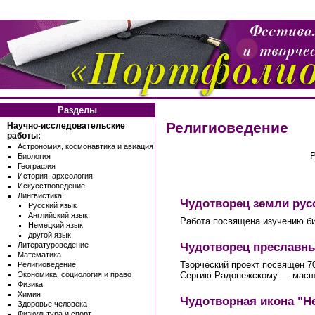
Разделы
Религиоведение
Научно-исследовательские
работы:
Астрономия, космонавтика и авиация
Биология
География
История, археология
Искусствоведение
Лингвистика:
Чудотворец земли ру
Русский язык
Английский язык
Работа посвящена изучению би
Немецкий язык
другой язык
Чудотворец преславны
Литературоведение
Математика
Творческий проект посвящен 7
Религиоведение
Сергию Радонежскому — масшт
Экономика, социология и право
Физика
Химия
Чудотворная икона "Н
Здоровье человека
Физкультура и спорт