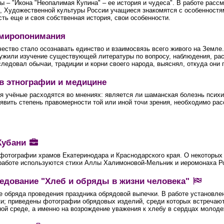
 – "Икона "Неопалимая Купина" – ее история и чудеса". В работе расс
, Художественной культуры России учащиеся знакомятся с особенностям
сть еще и своя собственная история, свои особенности.
миропонимания
ество стало осознавать единство и взаимосвязь всего живого на Земле
ужили изучение существующей литературы по вопросу, наблюдения, рас
ледовал обычаи, традиции и корни своего народа, выяснял, откуда они 
в этнографии и медицине
я учёные расходятся во мнениях: является ли шаманская болезнь психи
явить степень правомерности той или иной точи зрения, необходимо рас
Кубани
фотографии храмов Екатеринодара и Краснодарского края. О некоторых 
 работе используются стихи Аллы Халимоновой-Мельник и иеромонаха Р
едование "Хлеб и обряды в жизни человека"
 обряда проведения праздника обрядовой выпечки. В работе установлен
и; приведены фотографии обрядовых изделий, среди которых встречаютс
ой среде, а именно на возрождение уважения к хлебу в сердцах молоде