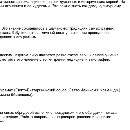
матривается тема изучения наших духовных и исторических корней. На
и иконописи и ее чудесами. Это важно знать каждому культурному
. Это знание сохранилось в шаманских традициях самых разных
сказы бабушки автора, личный опыт участия при проведении
пришли к его родным.
ческим недугом либо является результатом веры и самовнушения.
смотреть это явление с точки зрения медицины и этнографии.
храмах (Свято-Екатерининский собор, Свято-Ильинский храм и др.)
омана (Матюшина).
а связь обрядовой выпечки с праздником и его обрядами, показан
я редкие. Работа направлена на распространение и развитие
жи.