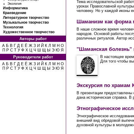
Тема исследовательской работы
Экология
уроках Православной культуры
Информатика
человеку. Но у каждой иконы е
Краеведение
Литературное творчество
Шаманизм как форма 
Музыкальное творчество
Технология
В наше сложное время человеч
Художественное творчество
народов. Основой работы посл
различных ритуалов. Автор исс
Авторы работ
А
Б
В
Г
Д
Е
Ё
Ж
З
И
Й
К
Л
М
Н
О
"Шаманская болезнь" 
П
Р
С
Т
У
Ф
Х
Ц
Ч
Ш
Щ
Ы
Э
Ю
Я
В настоящее врем
Руководители работ
Для того чтобы вы
А
Б
В
Г
Д
Е
Ё
Ж
З
И
Й
К
Л
М
Н
О
П
Р
С
Т
У
Ф
Х
Ц
Ч
Ш
Щ
Ы
Э
Ю
Я
Экскурсия по храмам 
В презентации предоставлены 
дана историческая справка. В
Этнографическое иссл
Этнографическое исследование
внешний вид обрядовой выпечк
духовной культуры в молодежн