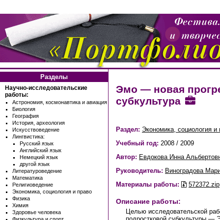
Разделы
Эмо — новая прог
Научно-исследовательские
работы:
субкультура
Астрономия, космонавтика и авиация
Биология
География
История, археология
Раздел:
Экономика, социология и 
Искусствоведение
Лингвистика:
Учебный год:
2008 / 2009
Русский язык
Английский язык
Автор:
Евдокова Инна Альбертов
Немецкий язык
другой язык
Руководитель:
Виноградова Мари
Литературоведение
Математика
Материалы работы:
572372.zip
Религиоведение
Экономика, социология и право
Физика
Описание работы:
Химия
Целью исследовательской раб
Здоровье человека
подростковой субкультуры — Э
Физкультура и спорт