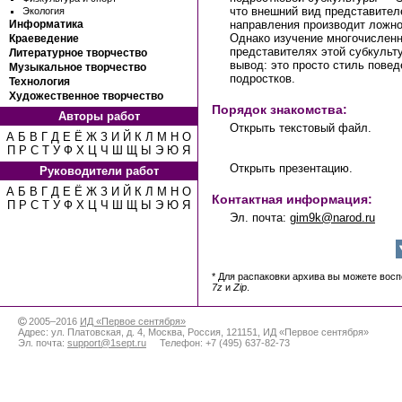
что внешний вид представител
Экология
направления производит ложно
Информатика
Однако изучение многочислен
Краеведение
представителях этой субкульт
Литературное творчество
вывод: это просто стиль пове
Музыкальное творчество
подростков.
Технология
Художественное творчество
Порядок знакомства:
Авторы работ
Открыть текстовый файл.
А
Б
В
Г
Д
Е
Ё
Ж
З
И
Й
К
Л
М
Н
О
П
Р
С
Т
У
Ф
Х
Ц
Ч
Ш
Щ
Ы
Э
Ю
Я
Открыть презентацию.
Руководители работ
А
Б
В
Г
Д
Е
Ё
Ж
З
И
Й
К
Л
М
Н
О
Контактная информация:
П
Р
С
Т
У
Ф
Х
Ц
Ч
Ш
Щ
Ы
Э
Ю
Я
Эл. почта:
gim9k@narod.ru
* Для распаковки архива вы можете вос
7z
и
Zip
.
2005–2016
ИД «Первое сентября»
Адрес:
ул. Платовская, д. 4
,
Москва
,
Россия
,
121151
,
ИД «Первое сентября»
Эл. почта:
support@1sept.ru
Телефон:
+7 (495) 637-82-73