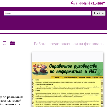
Личный кабинет
Т
Работа, представленная на фестиваль
зу по различным
с компьютерной
й грамотности