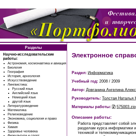
Разделы
Электронное справ
Научно-исследовательские
работы:
Астрономия, космонавтика и авиация
Биология
География
Раздел:
Информатика
История, археология
Искусствоведение
Учебный год:
2008 / 2009
Лингвистика:
Русский язык
Автор:
Довганина Ангелина Алек
Английский язык
Немецкий язык
Руководитель:
Толстая Наталья
другой язык
Литературоведение
Материалы работы:
575003.zip
Математика
Религиоведение
Описание работы:
Экономика, социология и право
Физика
Работа представляет собой эл
Химия
разделам курса информатики и
Здоровье человека
техникой и телекоммуникацио
Физкультура и спорт