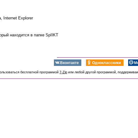
 Internet Explorer
торый находится в папке SpIIKT
Вконтакте
Одноклассники
М
пользоваться бесплатной программой
7-Zip
или любой другой программой, поддержив