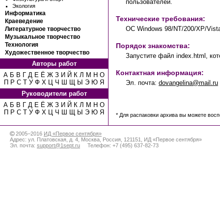
пользователей.
Экология
Информатика
Технические требования:
Краеведение
OC Windows 98/NT/200/XP/Vista,
Литературное творчество
Музыкальное творчество
Технология
Порядок знакомства:
Художественное творчество
Запустите файл index.html, ко
Авторы работ
Контактная информация:
А
Б
В
Г
Д
Е
Ё
Ж
З
И
Й
К
Л
М
Н
О
П
Р
С
Т
У
Ф
Х
Ц
Ч
Ш
Щ
Ы
Э
Ю
Я
Эл. почта:
dovangelina@mail.ru
Руководители работ
А
Б
В
Г
Д
Е
Ё
Ж
З
И
Й
К
Л
М
Н
О
П
Р
С
Т
У
Ф
Х
Ц
Ч
Ш
Щ
Ы
Э
Ю
Я
* Для распаковки архива вы можете вос
2005–2016
ИД «Первое сентября»
Адрес:
ул. Платовская, д. 4
,
Москва
,
Россия
,
121151
,
ИД «Первое сентября»
Эл. почта:
support@1sept.ru
Телефон:
+7 (495) 637-82-73