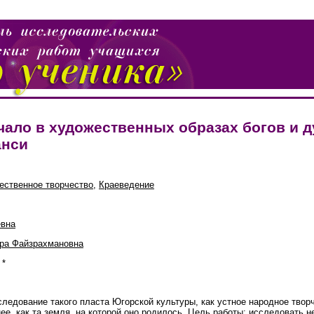
ало в художественных образах богов и д
анси
ественное творчество
,
Краеведение
евна
ра Файзрахмановна
*
ледование такого пласта Югорской культуры, как устное народное твор
ее, как та земля, на которой оно родилось. Цель работы: исследовать 