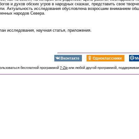
огов и духов обских угров в народных сказках, представить свое творч
мли. Актуальность исследования обусловлена возросшим вниманием общ
ленных народов Севера.
лан исследования, научная статья, приложения.
Вконтакте
Одноклассники
М
пользоваться бесплатной программой
7-Zip
или любой другой программой, поддержив