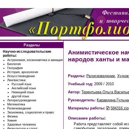
Разделы
Анимистическое нач
Научно-исследовательские
работы:
народов ханты и м
Астрономия, космонавтика и авиация
Биология
География
История, археология
Разделы:
Религиоведение
,
Худож
Искусствоведение
Лингвистика:
Учебный год:
2009 / 2010
Русский язык
Английский язык
Автор:
Терентьева Ольга Василь
Немецкий язык
другой язык
Руководитель:
Каравдина Гульна
Литературоведение
Математика
Материалы работы:
584316.zip
Религиоведение
Экономика, социология и право
Физика
Описание работы:
Химия
Работа представляет собой исс
Здоровье человека
самобытное, загадочное, древн
Физкультура и спорт