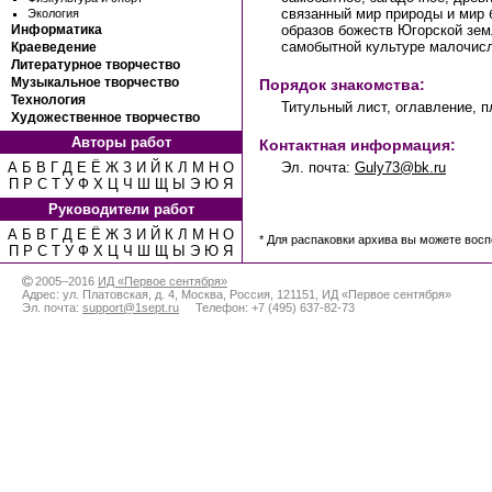
связанный мир природы и мир б
Экология
образов божеств Югорской зе
Информатика
самобытной культуре малочис
Краеведение
Литературное творчество
Музыкальное творчество
Порядок знакомства:
Технология
Титульный лист, оглавление, п
Художественное творчество
Авторы работ
Контактная информация:
Эл. почта:
Guly73@bk.ru
А
Б
В
Г
Д
Е
Ё
Ж
З
И
Й
К
Л
М
Н
О
П
Р
С
Т
У
Ф
Х
Ц
Ч
Ш
Щ
Ы
Э
Ю
Я
Руководители работ
А
Б
В
Г
Д
Е
Ё
Ж
З
И
Й
К
Л
М
Н
О
* Для распаковки архива вы можете вос
П
Р
С
Т
У
Ф
Х
Ц
Ч
Ш
Щ
Ы
Э
Ю
Я
2005–2016
ИД «Первое сентября»
Адрес:
ул. Платовская, д. 4
,
Москва
,
Россия
,
121151
,
ИД «Первое сентября»
Эл. почта:
support@1sept.ru
Телефон:
+7 (495) 637-82-73