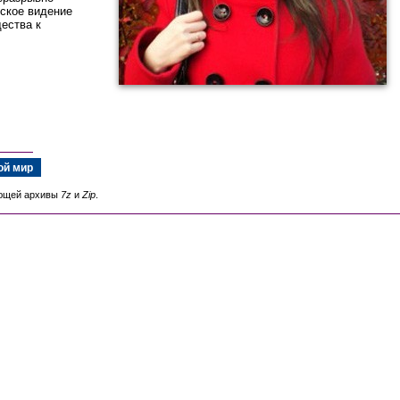
еское видение
ества к
ой мир
ающей архивы
7z
и
Zip
.