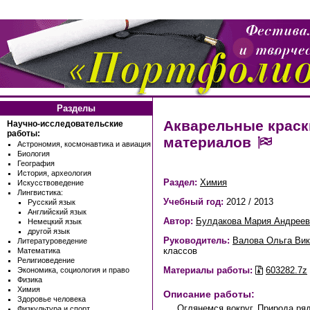
Разделы
Акварельные краск
Научно-исследовательские
работы:
материалов
Астрономия, космонавтика и авиация
Биология
География
История, археология
Раздел:
Химия
Искусствоведение
Лингвистика:
Учебный год:
2012 / 2013
Русский язык
Английский язык
Автор:
Булдакова Мария Андреев
Немецкий язык
другой язык
Руководитель:
Валова Ольга Вик
Литературоведение
классов
Математика
Религиоведение
Материалы работы:
603282.7z
Экономика, социология и право
Физика
Химия
Описание работы:
Здоровье человека
Оглянемся вокруг. Природа ря
Физкультура и спорт