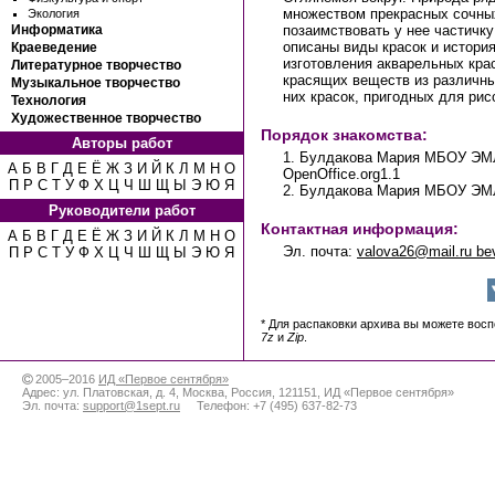
множеством прекрасных сочных
Экология
позаимствовать у нее частичку
Информатика
описаны виды красок и история
Краеведение
изготовления акварельных кра
Литературное творчество
красящих веществ из различны
Музыкальное творчество
них красок, пригодных для рис
Технология
Художественное творчество
Порядок знакомства:
Авторы работ
1. Булдакова Мария МБОУ ЭМЛ
А
Б
В
Г
Д
Е
Ё
Ж
З
И
Й
К
Л
М
Н
О
OpenOffice.org1.1
П
Р
С
Т
У
Ф
Х
Ц
Ч
Ш
Щ
Ы
Э
Ю
Я
2. Булдакова Мария МБОУ ЭМЛ
Руководители работ
Контактная информация:
А
Б
В
Г
Д
Е
Ё
Ж
З
И
Й
К
Л
М
Н
О
Эл. почта:
valova26@mail.ru be
П
Р
С
Т
У
Ф
Х
Ц
Ч
Ш
Щ
Ы
Э
Ю
Я
* Для распаковки архива вы можете вос
7z
и
Zip
.
2005–2016
ИД «Первое сентября»
Адрес:
ул. Платовская, д. 4
,
Москва
,
Россия
,
121151
,
ИД «Первое сентября»
Эл. почта:
support@1sept.ru
Телефон:
+7 (495) 637-82-73