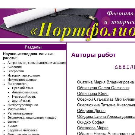
Разделы
Авторы работ
Научно-исследовательские
работы:
Астрономия, космонавтика и авиация
А
Б
В
Г
Д
Биология
География
История, археология
Искусствоведение
Обатина Мария Владимировна
Лингвистика:
Обвинцева Олеся Олеговна
Русский язык
Английский язык
Обвинцева Юлия
Немецкий язык
Оберной Станислав Михайлов
другой язык
Обертюхина Татьяна Анатолье
Литературоведение
Математика
Обидина Дарья
Религиоведение
Обидина Елена Александровн
Экономика, социология и право
Обидко Софья
Физика
Химия
Обижаева Мария
Здоровье человека
Облаков Никита Александрови
Физкультура и спорт