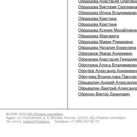
Образцова Анастасия Олеговн
Образцова Виктория Сергеевна
Образцова Илона Владимиров
Образцова Кристина
Образцова Кристина
Образцова Ксения Михайловна
Образцова Маргарита
Образцова Мария Романовна
Образцова Наталия Борисовна
Обрезанов Макар Андреевич
Обрезкова Анастасия Геннади
Оброткина Алиса Владимиров
Обрубов Александр Андреевич
Обручева Владислава Павлов
Обрывалин Андрей Александр
Обрывалин Дмитрий Александ
Обрядин Виктор Данилович
2005–2016
ИД «Первое сентября»
Адрес:
ул. Платовская, д. 4
,
Москва
,
Россия
,
121151
,
ИД «Первое сентября»
Эл. почта:
support@1sept.ru
Телефон:
+7 (495) 637-82-73