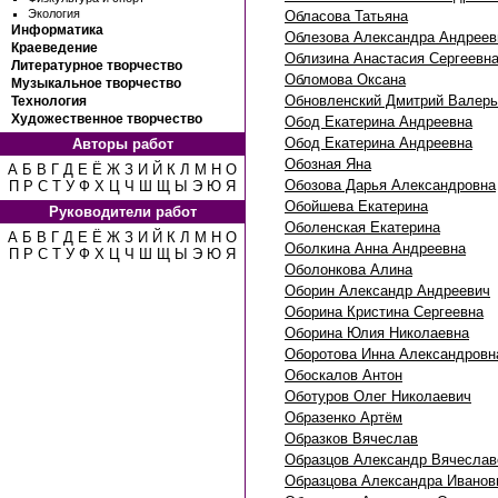
Экология
Обласова Татьяна
Информатика
Облезова Александра Андреев
Краеведение
Облизина Анастасия Сергеевн
Литературное творчество
Обломова Оксана
Музыкальное творчество
Обновленский Дмитрий Валерь
Технология
Художественное творчество
Обод Екатерина Андреевна
Обод Екатерина Андреевна
Авторы работ
Обозная Яна
А
Б
В
Г
Д
Е
Ё
Ж
З
И
Й
К
Л
М
Н
О
Обозова Дарья Александровна
П
Р
С
Т
У
Ф
Х
Ц
Ч
Ш
Щ
Ы
Э
Ю
Я
Обойшева Екатерина
Руководители работ
Оболенская Екатерина
А
Б
В
Г
Д
Е
Ё
Ж
З
И
Й
К
Л
М
Н
О
Оболкина Анна Андреевна
П
Р
С
Т
У
Ф
Х
Ц
Ч
Ш
Щ
Ы
Э
Ю
Я
Оболонкова Алина
Оборин Александр Андреевич
Оборина Кристина Сергеевна
Оборина Юлия Николаевна
Оборотова Инна Александровн
Обоскалов Антон
Оботуров Олег Николаевич
Образенко Артём
Образков Вячеслав
Образцов Александр Вячеслав
Образцова Александра Иванов