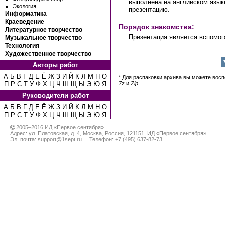
выполнена на английском язык
Экология
презентацию.
Информатика
Краеведение
Порядок знакомства:
Литературное творчество
Презентация является вспомог
Музыкальное творчество
Технология
Художественное творчество
Авторы работ
А
Б
В
Г
Д
Е
Ё
Ж
З
И
Й
К
Л
М
Н
О
* Для распаковки архива вы можете вос
П
Р
С
Т
У
Ф
Х
Ц
Ч
Ш
Щ
Ы
Э
Ю
Я
7z
и
Zip
.
Руководители работ
А
Б
В
Г
Д
Е
Ё
Ж
З
И
Й
К
Л
М
Н
О
П
Р
С
Т
У
Ф
Х
Ц
Ч
Ш
Щ
Ы
Э
Ю
Я
2005–2016
ИД «Первое сентября»
Адрес:
ул. Платовская, д. 4
,
Москва
,
Россия
,
121151
,
ИД «Первое сентября»
Эл. почта:
support@1sept.ru
Телефон:
+7 (495) 637-82-73