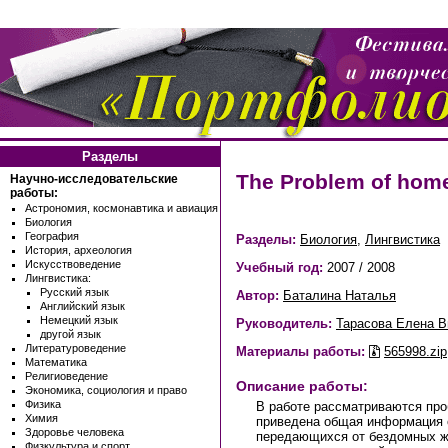
Разделы
The Problem of hom
Научно-исследовательские
работы:
Астрономия, космонавтика и авиация
Биология
География
Разделы:
Биология
,
Лингвистика
История, археология
Искусствоведение
Учебный год:
2007 / 2008
Лингвистика:
Русский язык
Автор:
Баталина Наталья
Английский язык
Немецкий язык
Руководитель:
Тарасова Елена В
другой язык
Литературоведение
Материалы работы:
565998.zip
Математика
Религиоведение
Описание работы:
Экономика, социология и право
Физика
В работе рассматриваются пр
Химия
приведена общая информация 
Здоровье человека
передающихся от бездомных ж
Физкультура и спорт