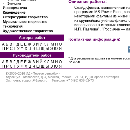
Описание работы:
Экология
Слайд-фильм, выполненный на
Информатика
программе MS Power Piont, зна
Краеведение
некоторыми фактами из жизни 
Литературное творчество
из крупнейших учёных-физиоло
Музыкальное творчество
использован в старших класса
Технология
И.П. Павлова", "Россияне — л
Художественное творчество
Авторы работ
Контактная информация:
А
Б
В
Г
Д
Е
Ё
Ж
З
И
Й
К
Л
М
Н
О
П
Р
С
Т
У
Ф
Х
Ц
Ч
Ш
Щ
Ы
Э
Ю
Я
Руководители работ
* Для распаковки архива вы можете вос
А
Б
В
Г
Д
Е
Ё
Ж
З
И
Й
К
Л
М
Н
О
7z
и
Zip
.
П
Р
С
Т
У
Ф
Х
Ц
Ч
Ш
Щ
Ы
Э
Ю
Я
2005–2016
ИД «Первое сентября»
Адрес:
ул. Платовская, д. 4
,
Москва
,
Россия
,
121151
,
ИД «Первое сентября»
Эл. почта:
support@1sept.ru
Телефон:
+7 (495) 637-82-73