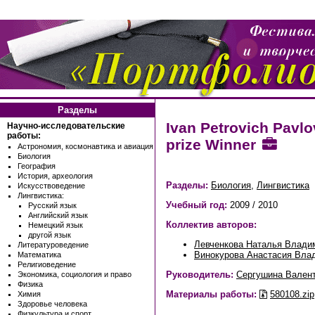
Разделы
Ivan Petrovich Pavlo
Научно-исследовательские
работы:
prize Winner
Астрономия, космонавтика и авиация
Биология
География
История, археология
Разделы:
Биология
,
Лингвистика
Искусствоведение
Лингвистика:
Учебный год:
2009 / 2010
Русский язык
Английский язык
Коллектив авторов:
Немецкий язык
другой язык
Левченкова Наталья Влади
Литературоведение
Винокурова Анастасия Вла
Математика
Религиоведение
Руководитель:
Сергушина Вален
Экономика, социология и право
Физика
Материалы работы:
580108.zip
Химия
Здоровье человека
Физкультура и спорт