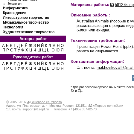
Экология
Материалы работы:
581275.zip
Информатика
Краеведение
Описание работы:
Литературное творчество
Australian Animals (пособие к 
Музыкальное творчество
рассказывающая о редких вида
Технология
билби или ехидна.
Художественное творчество
Авторы работ
Технические требования:
А
Б
В
Г
Д
Е
Ё
Ж
З
И
Й
К
Л
М
Н
О
Презентация Power Point (pptx)
П
Р
С
Т
У
Ф
Х
Ц
Ч
Ш
Щ
Ы
Э
Ю
Я
работа не открывается.
Руководители работ
Контактная информация:
А
Б
В
Г
Д
Е
Ё
Ж
З
И
Й
К
Л
М
Н
О
Эл. почта:
makhovikovalll@mail
П
Р
С
Т
У
Ф
Х
Ц
Ч
Ш
Щ
Ы
Э
Ю
Я
* Для распаковки архива вы можете вос
7z
и
Zip
.
2005–2016
ИД «Первое сентября»
Адрес:
ул. Платовская, д. 4
,
Москва
,
Россия
,
121151
,
ИД «Первое сентября»
Эл. почта:
support@1sept.ru
Телефон:
+7 (495) 637-82-73