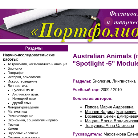
Разделы
Australian Animals 
Научно-исследовательские
работы:
"Spotlight -5" Modul
Астрономия, космонавтика и авиация
Биология
География
История, археология
Разделы:
Биология
,
Лингвистика
Искусствоведение
Лингвистика:
Учебный год:
2009 / 2010
Русский язык
Английский язык
Коллектив авторов:
Немецкий язык
другой язык
Попова Мария Андреевна
Литературоведение
Минаев Вадим Дмитриевич
Математика
Возенков Семён Дмитриеви
Религиоведение
Экономика, социология и право
Мацаль Елена Владимиров
Физика
Толкунова Анна Олеговна
Химия
Здоровье человека
Руководитель:
Маховикова Елен
Физкультура и спорт