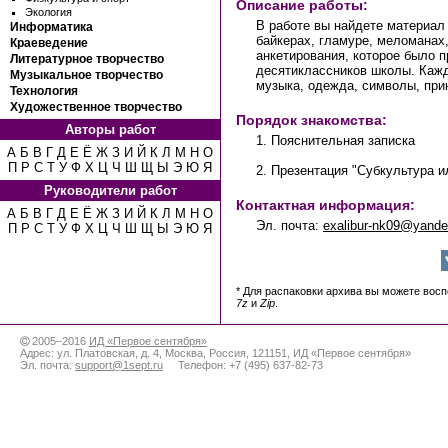
Описание работы:
Экология
В работе вы найдете материал 
Информатика
байкерах, гламуре, меломанах
Краеведение
анкетирования, которое было п
Литературное творчество
десятиклассников школы. Кажд
Музыкальное творчество
музыка, одежда, символы, при
Технология
Художественное творчество
Порядок знакомства:
Авторы работ
1. Пояснительная записка
А
Б
В
Г
Д
Е
Ё
Ж
З
И
Й
К
Л
М
Н
О
П
Р
С
Т
У
Ф
Х
Ц
Ч
Ш
Щ
Ы
Э
Ю
Я
2. Презентация "Субкультура ил
Руководители работ
Контактная информация:
А
Б
В
Г
Д
Е
Ё
Ж
З
И
Й
К
Л
М
Н
О
Эл. почта:
exalibur-nk09@yande
П
Р
С
Т
У
Ф
Х
Ц
Ч
Ш
Щ
Ы
Э
Ю
Я
* Для распаковки архива вы можете вос
7z
и
Zip
.
2005–2016
ИД «Первое сентября»
Адрес:
ул. Платовская, д. 4
,
Москва
,
Россия
,
121151
,
ИД «Первое сентября»
Эл. почта:
support@1sept.ru
Телефон:
+7 (495) 637-82-73