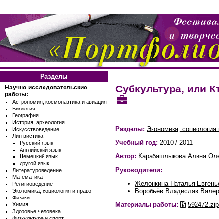
Разделы
Субкультура, или К
Научно-исследовательские
работы:
Астрономия, космонавтика и авиация
Биология
География
История, археология
Разделы:
Экономика, социология 
Искусствоведение
Лингвистика:
Учебный год:
2010 / 2011
Русский язык
Английский язык
Автор:
Карабашлыкова Алина Ол
Немецкий язык
другой язык
Руководители:
Литературоведение
Математика
Желонкина Наталья Евгень
Религиоведение
Воробьёв Владислав Валер
Экономика, социология и право
Физика
Материалы работы:
592472.zip
Химия
Здоровье человека
Физкультура и спорт