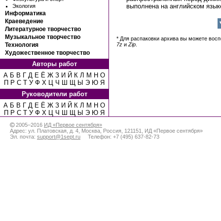
выполнена на английском язык
Экология
Информатика
Краеведение
Литературное творчество
Музыкальное творчество
* Для распаковки архива вы можете вос
Технология
7z
и
Zip
.
Художественное творчество
Авторы работ
А
Б
В
Г
Д
Е
Ё
Ж
З
И
Й
К
Л
М
Н
О
П
Р
С
Т
У
Ф
Х
Ц
Ч
Ш
Щ
Ы
Э
Ю
Я
Руководители работ
А
Б
В
Г
Д
Е
Ё
Ж
З
И
Й
К
Л
М
Н
О
П
Р
С
Т
У
Ф
Х
Ц
Ч
Ш
Щ
Ы
Э
Ю
Я
2005–2016
ИД «Первое сентября»
Адрес:
ул. Платовская, д. 4
,
Москва
,
Россия
,
121151
,
ИД «Первое сентября»
Эл. почта:
support@1sept.ru
Телефон:
+7 (495) 637-82-73