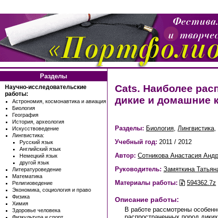
Разделы
Cats. Наиболее ра
Научно-исследовательские
работы:
дикие и домашние 
Астрономия, космонавтика и авиация
Биология
География
История, археология
Разделы:
Биология
,
Лингвистика
,
Искусствоведение
Лингвистика:
Учебный год:
2011 / 2012
Русский язык
Английский язык
Автор:
Сотникова Анастасия Анд
Немецкий язык
другой язык
Руководитель:
Замяткина Татьян
Литературоведение
Математика
Материалы работы:
594362.7z
Религиоведение
Экономика, социология и право
Физика
Описание работы:
Химия
В работе рассмотрены особенн
Здоровье человека
распространенных пород диких
Физкультура и спорт