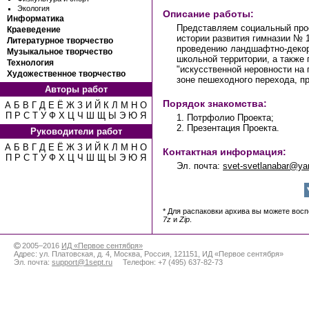
Экология
Описание работы:
Информатика
Представляем социальный про
Краеведение
истории развития гимназии № 1
Литературное творчество
проведению ландшафтно-деко
Музыкальное творчество
школьной территории, а также
Технология
"искусственной неровности на 
Художественное творчество
зоне пешеходного перехода, пр
Авторы работ
Порядок знакомства:
А
Б
В
Г
Д
Е
Ё
Ж
З
И
Й
К
Л
М
Н
О
П
Р
С
Т
У
Ф
Х
Ц
Ч
Ш
Щ
Ы
Э
Ю
Я
1. Потрфолио Проекта;
2. Презентация Проекта.
Руководители работ
А
Б
В
Г
Д
Е
Ё
Ж
З
И
Й
К
Л
М
Н
О
Контактная информация:
П
Р
С
Т
У
Ф
Х
Ц
Ч
Ш
Щ
Ы
Э
Ю
Я
Эл. почта:
svet-svetlanabar@ya
* Для распаковки архива вы можете вос
7z
и
Zip
.
2005–2016
ИД «Первое сентября»
Адрес:
ул. Платовская, д. 4
,
Москва
,
Россия
,
121151
,
ИД «Первое сентября»
Эл. почта:
support@1sept.ru
Телефон:
+7 (495) 637-82-73