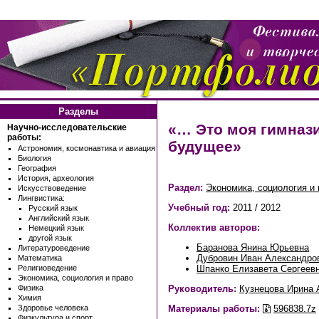
Разделы
«… Это моя гимнази
Научно-исследовательские
работы:
будущее»
Астрономия, космонавтика и авиация
Биология
География
История, археология
Раздел:
Экономика, социология и 
Искусствоведение
Лингвистика:
Учебный год:
2011 / 2012
Русский язык
Английский язык
Коллектив авторов:
Немецкий язык
другой язык
Баранова Янина Юрьевна
Литературоведение
Дубровин Иван Александро
Математика
Шпанко Елизавета Сергеев
Религиоведение
Экономика, социология и право
Руководитель:
Кузнецова Ирина 
Физика
Химия
Материалы работы:
596838.7z
Здоровье человека
Физкультура и спорт