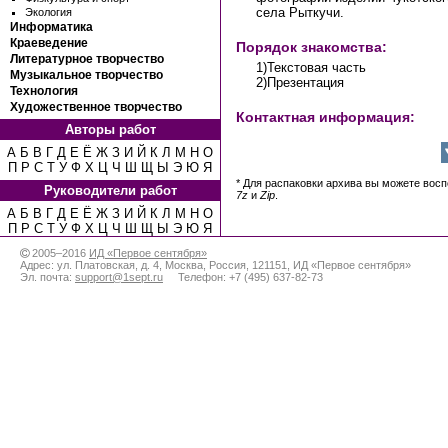
села Рыткучи.
Экология
Информатика
Краеведение
Порядок знакомства:
Литературное творчество
1)Текстовая часть
Музыкальное творчество
2)Презентация
Технология
Художественное творчество
Контактная информация:
Авторы работ
А
Б
В
Г
Д
Е
Ё
Ж
З
И
Й
К
Л
М
Н
О
П
Р
С
Т
У
Ф
Х
Ц
Ч
Ш
Щ
Ы
Э
Ю
Я
* Для распаковки архива вы можете вос
Руководители работ
7z
и
Zip
.
А
Б
В
Г
Д
Е
Ё
Ж
З
И
Й
К
Л
М
Н
О
П
Р
С
Т
У
Ф
Х
Ц
Ч
Ш
Щ
Ы
Э
Ю
Я
2005–2016
ИД «Первое сентября»
Адрес:
ул. Платовская, д. 4
,
Москва
,
Россия
,
121151
,
ИД «Первое сентября»
Эл. почта:
support@1sept.ru
Телефон:
+7 (495) 637-82-73