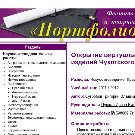
Разделы
Открытие виртуаль
Научно-исследовательские
работы:
изделий Чукотског
Астрономия, космонавтика и авиация
Биология
География
История, археология
Разделы:
Искусствоведение
,
Кра
Искусствоведение
Лингвистика:
Учебный год:
2011 / 2012
Русский язык
Английский язык
Автор:
Сугробов Григорий Влади
Немецкий язык
другой язык
Руководитель:
Пукало Ирина Вит
Литературоведение
Математика
Материалы работы:
598089.7z
Религиоведение
Экономика, социология и право
Физика
Описание работы:
Химия
Проект выполнен с целью созд
Здоровье человека
фотографии изделий чукотско
Физкультура и спорт