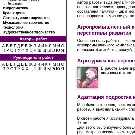
Автор работы выдвинула гипот
Экология
понятия «агрессия»; проведен
Информатика
составлена памятка «Как я мог
Краеведение
перенаправить в мирное русло 
Литературное творчество
Музыкальное творчество
Агропромышленный ко
Технология
перспетивы развития
Художественное творчество
Авторы работ
Основная цель работы — иссле
агропромышленного комплекса 
А
Б
В
Г
Д
Е
Ё
Ж
З
И
Й
К
Л
М
Н
О
(сельского) хозяйства республи
П
Р
С
Т
У
Ф
Х
Ц
Ч
Ш
Щ
Ы
Э
Ю
Я
Руководители работ
Агротуризм как перспе
А
Б
В
Г
Д
Е
Ё
Ж
З
И
Й
К
Л
М
Н
О
В работе анализир
П
Р
С
Т
У
Ф
Х
Ц
Ч
Ш
Щ
Ы
Э
Ю
Я
активном отдыхе 
Адаптация подростка 
Мне было интересно, наскольк
работы, я выяснила какими сп
В своей работе я исследовала п
17 лет.
Для этого было изучено больш
рассмотрено несколько методи