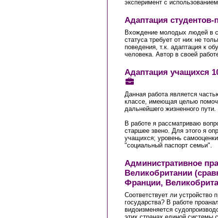
эксперимент с использованием
Адаптация студентов-
Вхождение молодых людей в си
статуса требует от них не тол
поведения, т.к. адаптация к о
человека. Автор в своей работ
Адаптация учащихся 1
Данная работа является часть
классе, имеющая целью помочь
дальнейшего жизненного пути.
В работе я рассматриваю вопро
старшее звено. Для этого я оп
учащихся; уровень самооценки
"социальный паспорт семьи".
Административное пра
Великобритании (срав
Франции, Великобрит
Соответствует ли устройство 
государства? В работе проана
видоизменяется судопроизводс
этих странах единой системы 