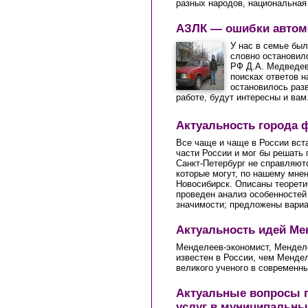
разных народов, национальная
АЗЛК — ошибки автомо
У нас в семье был
словно остановило
РФ Д.А. Медведев
поисках ответов н
остановилось раз
работе, будут интересны и вам
Актуальность города 
Все чаще и чаще в России вста
части России и мог бы решать 
Санкт-Петербург не справляютс
которые могут, по нашему мнен
Новосибирск. Описаны теорети
проведен анализ особенностей
значимости; предложены вариа
Актуальность идей Ме
Менделеев-экономист, Мендел
известен в России, чем Менде
великого ученого в современн
Актуальные вопросы 
услуг в муниципальны