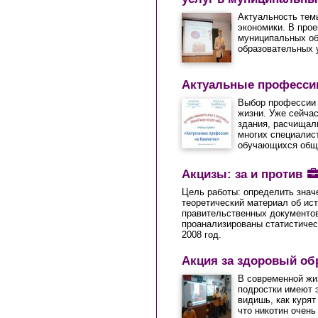
Актуальность тем
экономики. В про
муниципальных об
образовательных у
Актуальные професси
Выбор профессии 
жизни. Уже сейчас
здания, расчищали
многих специалис
обучающихся общ
Акцизы: за и против
Цель работы: определить знач
теоретический материал об ист
правительственных документов
проанализированы статистичес
2008 год.
Акция за здоровый обр
В современной жи
подростки имеют э
видишь, как куря
что никотин очень