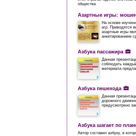
общества.
Азартные игры: мошен
На основе изучен
игр. Приводятся 
азартные игры яв
анкетированием с
Азбука пассажира
Данная презентац
соблюдать каждый
материала предла
Азбука пешехода
Данная презентац
дорожного движен
предусмотрено за
Азбука шагает по пла
Автор составил азбуку, в кото