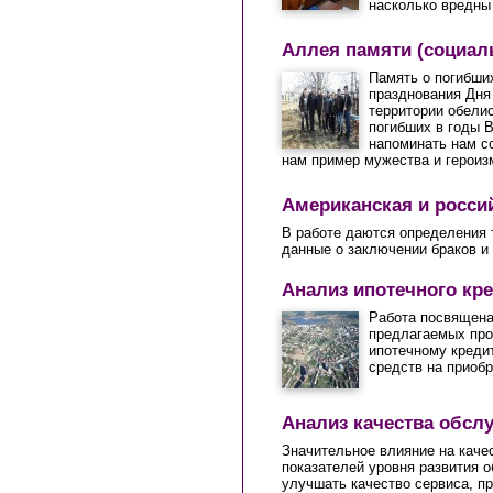
насколько вредны 
Аллея памяти (социал
Память о погибши
празднования Дня 
территории обели
погибших в годы В
напоминать нам с
нам пример мужества и героиз
Американская и росси
В работе даются определения 
данные о заключении браков и
Анализ ипотечного кр
Работа посвящена
предлагаемых про
ипотечному креди
средств на приоб
Анализ качества обсл
Значительное влияние на качес
показателей уровня развития 
улучшать качество сервиса, п