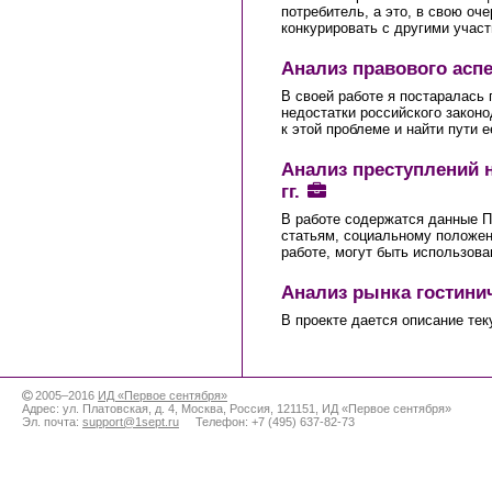
потребитель, а это, в свою оч
конкурировать с другими учас
Анализ правового аспе
В своей работе я постаралась
недостатки российского закон
к этой проблеме и найти пути 
Анализ преступлений н
гг.
В работе содержатся данные П
статьям, социальному положен
работе, могут быть использов
Анализ рынка гостини
В проекте дается описание тек
2005–2016
ИД «Первое сентября»
Адрес:
ул. Платовская, д. 4
,
Москва
,
Россия
,
121151
,
ИД «Первое сентября»
Эл. почта:
support@1sept.ru
Телефон:
+7 (495) 637-82-73