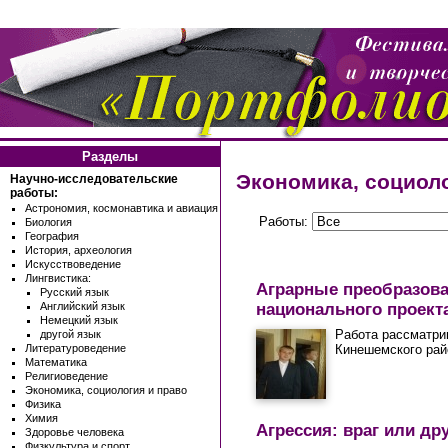
Разделы
Экономика, социоло
Научно-исследовательские
работы:
Астрономия, космонавтика и авиация
Работы:
Биология
География
История, археология
Искусствоведение
Лингвистика:
Аграрные преобразова
Русский язык
национального проект
Английский язык
Немецкий язык
Работа рассматри
другой язык
Кинешемского рай
Литературоведение
Математика
Религиоведение
Экономика, социология и право
Физика
Химия
Агрессия: враг или др
Здоровье человека
Физкультура и спорт