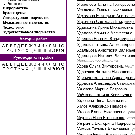
Экология
Угорелова Татьяна Григорьевна
Информатика
Угринович Галина Николаевна
Краеведение
Угрюмова Екатерина Анатолье
Литературное творчество
Угрюмова Светлана Владимир
Музыкальное творчество
Удавихина Ирина Михайловна
Технология
Художественное творчество
Удалова Альбина Алексеевна
Удалова Евгения Владимировн
Авторы работ
Удалова Татьяна Александров
А
Б
В
Г
Д
Е
Ё
Ж
З
И
Й
К
Л
М
Н
О
Удальцова Анастасия Валерье
П
Р
С
Т
У
Ф
Х
Ц
Ч
Ш
Щ
Ы
Э
Ю
Я
Удальцова Наталия Валентино
Руководители работ
Ярославской области
А
Б
В
Г
Д
Е
Ё
Ж
З
И
Й
К
Л
М
Н
О
Удова Ольга Викторовна
,
учит
П
Р
С
Т
У
Ф
Х
Ц
Ч
Ш
Щ
Ы
Э
Ю
Я
Удовенко Наталья Николаевна
Удовиченко Елена Арнольдовн
Удодова Александра Станисла
Узбекова Марина Петровна
Узбякова Татьяна Васильевна
,
Узденова Нина Васильевна
Узлов Александр Павлович
Узлова Елена Николаевна
,
учи
Узунова Нина Евгеньевна
,
учит
Узяркина Екатерина Надировна
Уймина Татьяна Алексеевна
,
у
Уколова Елена Викторовна
,
Уч