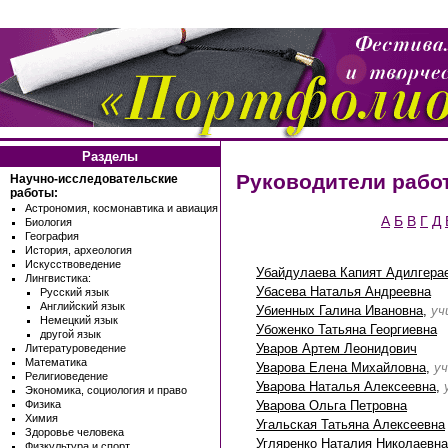
Разделы
Руководители рабо
Научно-исследовательские
работы:
Астрономия, космонавтика и авиация
А
Б
В
Г
Д
Биология
География
История, археология
Искусствоведение
Убайдулаева Капият Адилгера
Лингвистика:
Убасева Наталья Андреевна
Русский язык
Английский язык
Убиенных Галина Ивановна
,
уч
Немецкий язык
Убоженко Татьяна Георгиевна
другой язык
Уваров Артем Леонидович
Литературоведение
Математика
Уварова Елена Михайловна
,
у
Религиоведение
Уварова Наталья Алексеевна
,
Экономика, социология и право
Уварова Ольга Петровна
Физика
Химия
Угальская Татьяна Алексеевна
Здоровье человека
Угляренко Наталия Николаевна
Физкультура и спорт